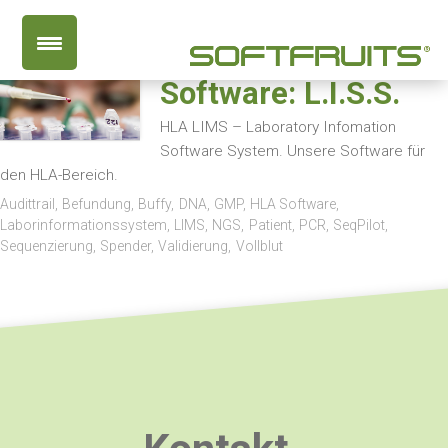
HLA Labor
Software: L.I.S.S.
HLA LIMS – Laboratory Infomation
Software System. Unsere Software für
den HLA-Bereich.
Audittrail
Befundung
Buffy
DNA
GMP
HLA Software
Laborinformationssystem
LIMS
NGS
Patient
PCR
SeqPilot
Sequenzierung
Spender
Validierung
Vollblut